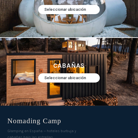
Seleccionar ubicación
CABAÑAS
Seleccionar ubicación
Nomading Camp
Glamping en España — hoteles burbuja y
cabañas bajo las estrellas.