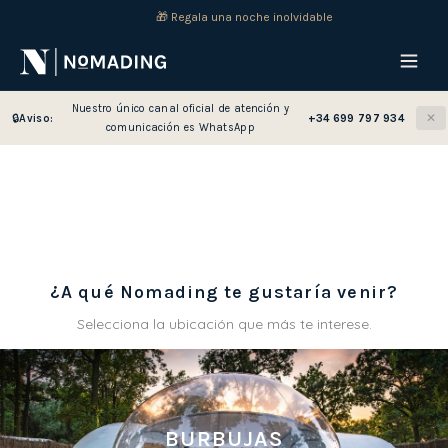
🎁 Regala una noche inolvidable
Nuestro único canal oficial de atención y
✕
🔒
Aviso:
+34 699 797 934
comunicación es WhatsApp
¿A qué Nomading te gustaría venir?
Selecciona la ubicación que más te interese.
BURBUJAS