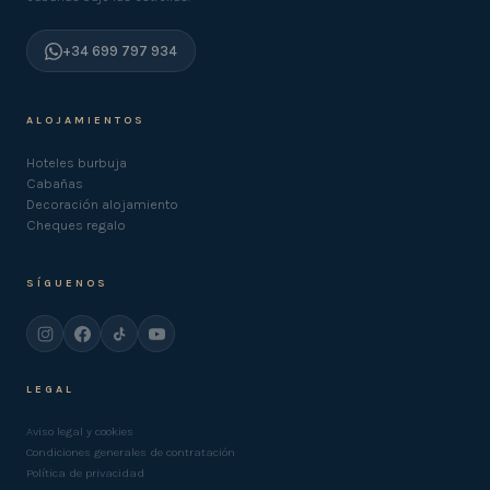
+34 699 797 934
ALOJAMIENTOS
Hoteles burbuja
Cabañas
Decoración alojamiento
Cheques regalo
SÍGUENOS
LEGAL
Aviso legal y cookies
Condiciones generales de contratación
Política de privacidad