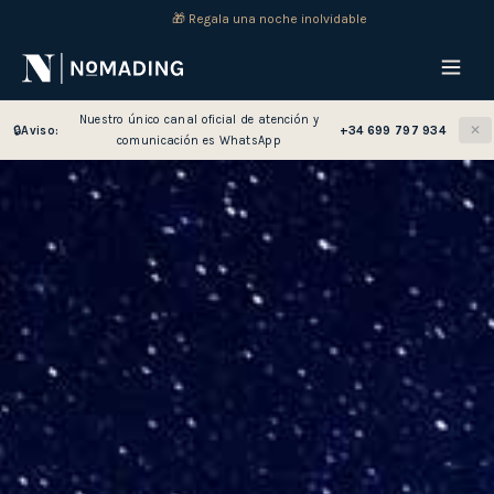
🎁 Regala una noche inolvidable
Nuestro único canal oficial de atención y
✕
🔒
Aviso:
+34 699 797 934
comunicación es WhatsApp