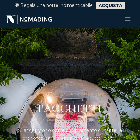
🎁 Regala una notte indimenticabile
ACQUISTA
PACCHETTI DI DECORAZIONE
PACCHETTI
Sorprendi chi ami
Si aggiungono come supplemento durante la
prenotazione · Disponibili in tutte le sedi