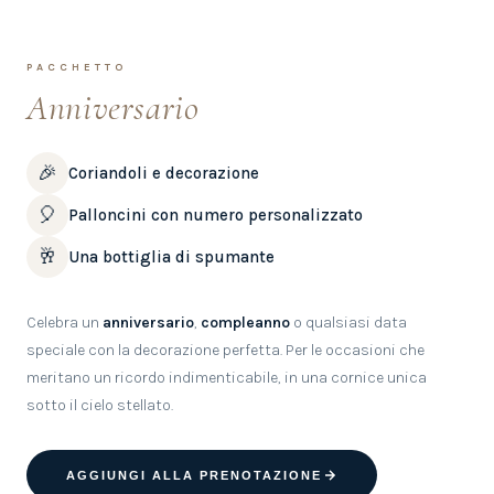
‹
›
PACCHETTO
Anniversario
🎉
Coriandoli e decorazione
🎈
Palloncini con numero personalizzato
🥂
Una bottiglia di spumante
Celebra un
anniversario
,
compleanno
o qualsiasi data
speciale con la decorazione perfetta. Per le occasioni che
meritano un ricordo indimenticabile, in una cornice unica
sotto il cielo stellato.
AGGIUNGI ALLA PRENOTAZIONE