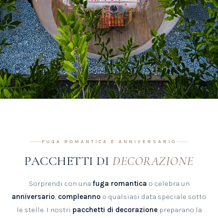
FUGA ROMANTICA E ANNIVERSARIO
PACCHETTI DI
DECORAZIONE
Sorprendi con una
fuga romantica
o celebra un
anniversario
,
compleanno
o qualsiasi data speciale sotto
le stelle. I nostri
pacchetti di decorazione
preparano la