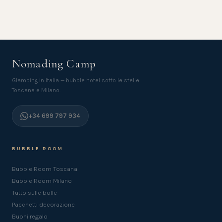
Nomading Camp
Glamping in Italia — bubble hotel sotto le stelle.
Toscana e Milano.
+34 699 797 934
BUBBLE ROOM
Bubble Room Toscana
Bubble Room Milano
Tutto sulle bolle
Pacchetti decorazione
Buoni regalo